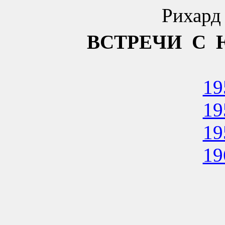
Рихард
ВСТРЕЧИ
С
19
19
19
19