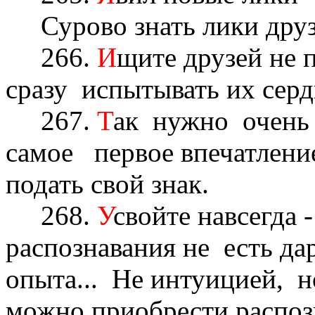
Сурово знать лики друзе
266.
И
щите друзей не 
сразу испытывать их серд
267.
Т
ак нужно очен
самое первое впечатление
подать свой знак.
268.
У
свойте навсегда 
распознавания не есть да
опыта... Не интуицией, 
можно приобрести распоз