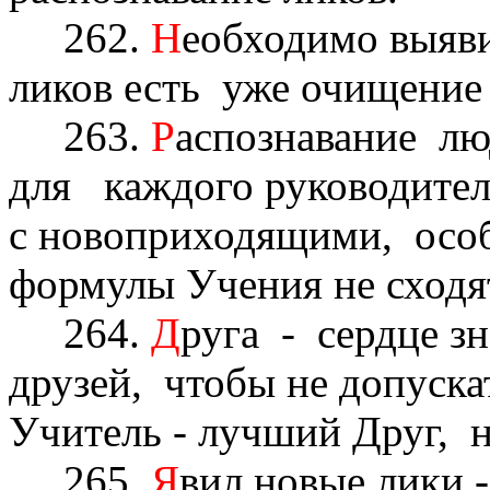
262.
Н
еобходимо выяв
ликов есть уже очищение 
263.
Р
аспознавание л
для каждого руководите
с новоприходящими, особ
формулы Учения не сходят
264.
Д
руга - сердце з
друзей, чтобы не допуска
Учитель - лучший Друг, н
265.
Я
вил новые лики -