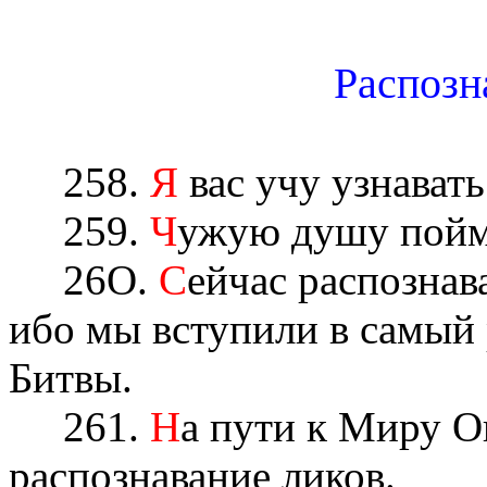
Распозн
258.
Я
вас учу узнавать
259.
Ч
ужую душу пойм
26О.
С
ейчас распознав
ибо мы вступили в самый
Битвы.
261.
Н
а пути к Миру О
распознавание ликов.