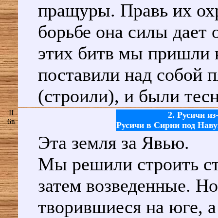
пращуры. Правь их охр
борьбе она силы дает 
этих битв мы пришли 
поставили над собой пя
(строили), и были те
II
2. Русичи из
6в
Русичи в Сирии под Наву
Эта земля за Явью.
Мы решили строить ст
затем возведенные. Но
творившиеся на юге, а