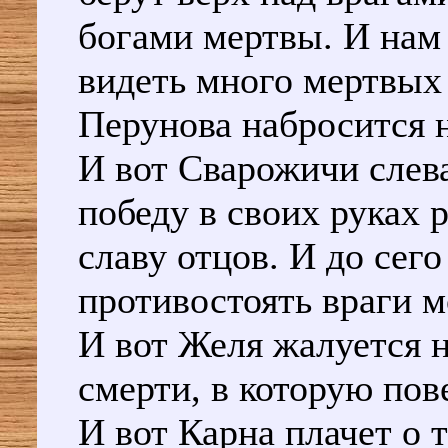
богами мертвы. И нам 
видеть много мертвых т
Перунова набросится н
И вот Сварожичи слева
победу в своих руках
славу отцов. И до сего
противостоять враги м
И вот Желя жалуется н
смерти, в которую по
И вот Карна плачет о 