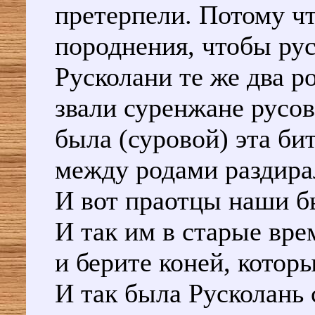
претерпели. Потому чт
породнения, чтобы рус
Русколани те же два р
звали суренжане русов
была (суровой) эта би
между родами раздир
И вот праотцы наши б
И так им в старые вре
и берите коней, которы
И так была Русколань 