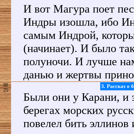
И вот Магура поет пес
Индры изошла, ибо Ин
самым Индрой, которы
(начинает). И было та
полуночи. И лучше на
данью и жертвы прино
III
3. Рассказ о
25
Были они у Карани, и 
берегах морских русск
повелел бить эллинов 