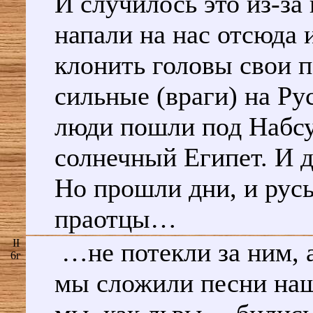
И случилось это из-за
напали на нас отсюда 
клонить головы свои п
сильные (враги) на Ру
люди пошли под Набсу
солнечный Египет. И д
Но прошли дни, и рус
праотцы…
II
…не потекли за ним, 
6г
мы сложили песни наш